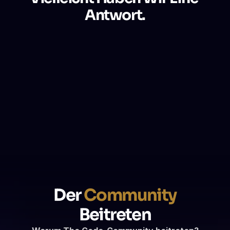
Antwort.
Was ist The Code?
Für wen ist The Code gedacht?
Welche Art von Schulungen bietet The Code an?
Wie funktionieren Live-Schulungen?
Was es auszeichnet:
Der 
Community
Beitreten