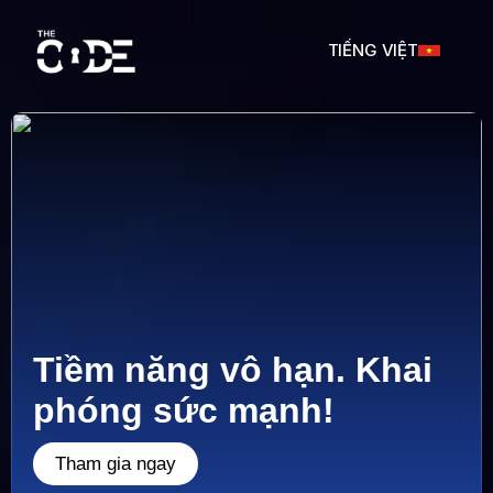
TIẾNG VIỆT
SPANISH
SPANISH