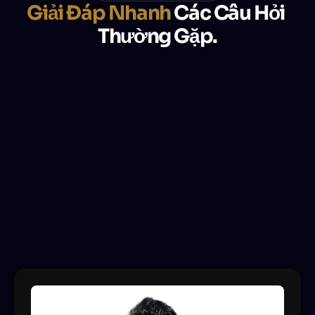
Giải Đáp Nhanh
 Các Câu Hỏi 
Thường Gặp.
What is The Code?
Who is The Code for?
What kind of trainings does The Code offer?
How do live trainings work?
What makes The Code different from other 
platforms?