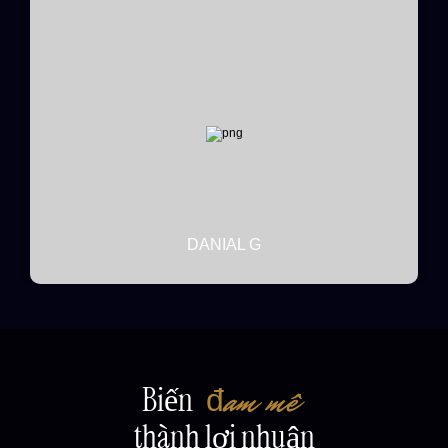
Biến 
đam mê 
thành lợi nhuận