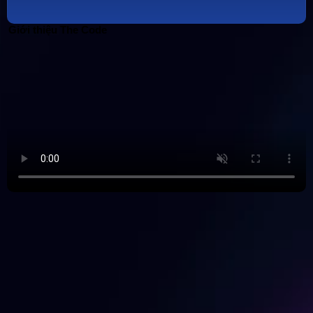
ĐỪNG CHỜ ĐỢI ĐỂ TRỞ NÊN XUẤT SẮC. HÃY THAM GIA 
THE CODE NGAY HÔM NAY.