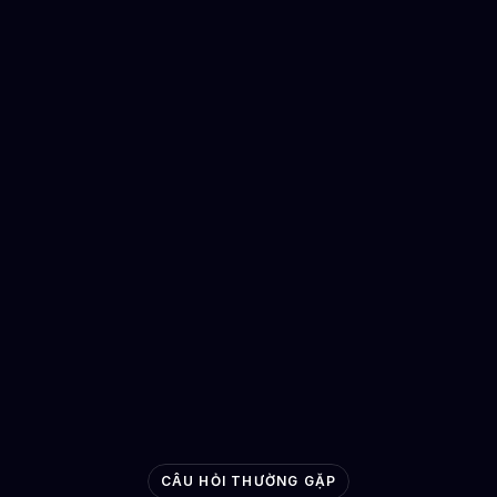
Chi tiết giá tại đây
Đào tạo trực tiếp
Đã mở khóa giới hạn - 15000€
Xếp hạng
Lãnh đạo
Tham gia
CÂU HỎI THƯỜNG GẶP